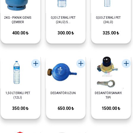
2KG - PİKNİK GENİS
0,33 LT ERİKLİ PET
0,50 LT ERİKLİ PET
ÇEMBER
(24LÜ) S...
(24LÜ)
400.00 ₺
300.00 ₺
325.00 ₺
1,50 LT ERİKLİ PET
DEDANTÖR UZUN
DEDANTÖR SANAYİ
(12Lİ)
TİPİ
350.00 ₺
650.00 ₺
1500.00 ₺