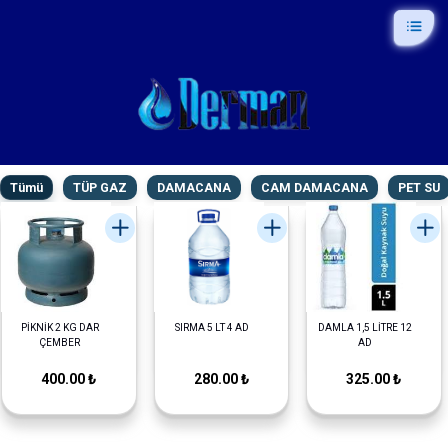
Tümü
TÜP GAZ
DAMACANA
CAM DAMACANA
PET SU
PİKNİK 2 KG DAR
SIRMA 5 LT 4 AD
DAMLA 1,5 LİTRE 12
ÇEMBER
AD
400.00 ₺
280.00 ₺
325.00 ₺