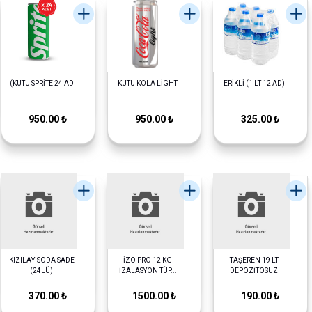
(KUTU SPRİTE 24 AD
KUTU KOLA LİGHT
ERİKLİ (1 LT 12 AD)
950.00 ₺
950.00 ₺
325.00 ₺
KIZILAY-SODA SADE
İZO PRO 12 KG
TAŞEREN 19 LT
(24LÜ)
İZALASYON TÜP...
DEPOZİTOSUZ
370.00 ₺
1500.00 ₺
190.00 ₺