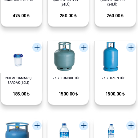
(24LÜ)
(24LÜ)
475.00 ₺
250.00 ₺
260.00 ₺
200 ML SIRMAKEŞ
12KG - TOMBUL TÜP
12KG - UZUN TÜP
BARDAK (60LI)
185.00 ₺
1500.00 ₺
1500.00 ₺