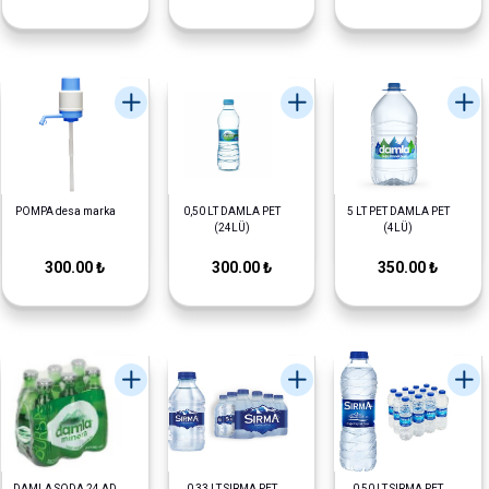
POMPA desa marka
0,50 LT DAMLA PET
5 LT PET DAMLA PET
(24LÜ)
(4LÜ)
300.00 ₺
300.00 ₺
350.00 ₺
DAMLA SODA 24 AD
0,33 LT SIRMA PET
0,50 LT SIRMA PET